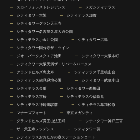
スカイフォレストレジデンス
メガシティテラス
シティタワー大阪
シティテラス加賀
シティタワーグラン天王寺
シティタワー名古屋久屋大通公園
シティテラス小金井公園
シティタワー広島
シティタワー国分寺ザ・ツイン
ジオ・パークスクエア池田
シティタワー大阪本町
シティタワー大阪天満ザ・リバー＆パークス
グランドヒルズ恵比寿
シティテラス千里桃山台
シティテラス鶴見緑地公園
シティタワー武蔵小山
シティテラス金町
シティタワー西梅田
シティテラス京橋
シティテラス今福鶴見
シティテラス神崎川駅前
シティテラス草加松原
マナーズフォート
東京メガシティ
グランドヒルズ覚王山法王町
シティタワー神戸三宮
ザ・天王寺レジデンス
シティタワー葵
シティテラスおおたかの森ステーションコート