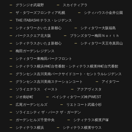
グランジオ武蔵野
スカイティアラ
ザ・タワーズフロンティア札幌
シティハウス小金井公園
THE ITABASHI テラス・レジデンス
シティタワーさいたま新都心
シティタワー大阪福島
パークスクエア北大阪
ブランズタワー梅田Ｎｏｒｔｈ
シティテラスさいたま新都心
シティタワー天王寺真田山
梅田ガーデンレジデンス
シティタワー東梅田パークフロント
シティテラス横浜仲町台壱番館・シティテラス横濱仲町台弐番館
グランセンス吉川美南パークサイドコート・セントラルレジデンス
グランセンス吉川美南ステーションコート
アイタワー
ソライエテラス イースト
アクアヴィスタ
ジオ南砂町
ベイシティタワーズ神戸WEST
広尾ガーデンヒルズ
リエトコート武蔵小杉
ソライエシティ ザ・パーク ザ・ガーデン
ガーデンヒルズ千里中央
シティテラス横濱戸塚
シティテラス横浜
シティテラス横濱サウス