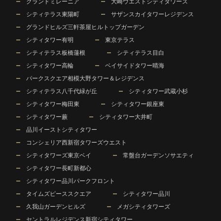
グランドミレーニア
大崎ウエストシティタワーズ
シティテラス東陽町
サザンスカイタワーレジデンス
グランドヒルズ三軒茶屋ヒルトップガーデン
シティタワー有明
東京テラス
シティテラス板橋蓮根
シティテラス目白
シティタワー高輪
ベイサイドタワー晴海
パークスクエア相模大野タワー＆レジデンス
シティテラス八千代緑が丘
シティタワー武蔵小杉
シティタワー梅田東
シティタワー銀座東
シティタワー蕨
シティタワー大井町
品川イーストシティタワー
コンシェリア西新宿タワーズウエスト
シティタワーズ東京ベイ
常盤台ガーデンソサエティ
シティタワー長町新都心
シティタワー品川パークフロント
タイムズピーススクエア
シティタワー品川
久我山ガーデンヒルズ
メガシティタワーズ
セントラルレジデンス新宿シティタワー