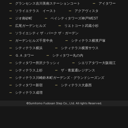
グランセンス吉川美南ステーションコート
アイタワー
ソライエテラス イースト
アクアヴィスタ
ジオ南砂町
ベイシティタワーズ神戸WEST
広尾ガーデンヒルズ
リエトコート武蔵小杉
ソライエシティ ザ・パーク ザ・ガーデン
ガーデンヒルズ千里中央
シティテラス横濱戸塚
シティテラス横浜
シティテラス横濱サウス
Ｇ.Ａ.タワー
シティタワー丸の内
シティタワー所沢クラッシィ
シエリアタワー大阪堀江
シティテラス上杉
ザ・青葉通レジデンス
シティテラス川崎鈴木町ガーデンズ・グランドシーズンズ
シティタワー新宿
シティテラス大森西
シティテラス成増
©Sumitomo Fudosan Step Co., Ltd. All rights Reserved.