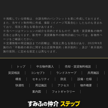
※掲載している情報は、分譲当時のパンフレットを基に作成しております。
また、当サイト制作時に作成、撮影（イメージ写真含む）したものも含まれ
ており、現況と異なる場合があります。
※当ページはマンションの紹介を目的とするもので、販売・賃貸募集の物件
広告とは異なります。販売中・賃貸募集中の物件詳細については、各物件ペ
ージをご確認ください。
※交通情報や周辺施設までの距離は、現況と異なる場合があり、2022年9月
施行の「不動産の表示に関する公正競争規約（表示規約）」及び「表示規約
施行規則」に定める規定とは異なります。
トップ
中古物件購入
売却・賃貸無料相談
賃貸相談
コンセプト
ランドスケープ
共用施設
構造
セキュリティ
防災
設備・仕様
快適性
周辺施設
アクセス
物件概要
案内図
フォトギャラリー