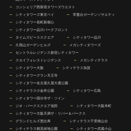
コンシェリア西新宿タワーズウエスト
シティタワーズ東京ベイ
常盤台ガーデンソサエティ
シティタワー長町新都心
シティタワー品川パークフロント
タイムズピーススクエア
シティタワー品川
久我山ガーデンヒルズ
メガシティタワーズ
セントラルレジデンス新宿シティタワー
スカイフォレストレジデンス
メガシティテラス
シティタワー大阪
シティテラス加賀
シティタワーグラン天王寺
シティタワー名古屋久屋大通公園
シティテラス小金井公園
シティタワー広島
シティタワー国分寺ザ・ツイン
ジオ・パークスクエア池田
シティタワー大阪本町
シティタワー大阪天満ザ・リバー＆パークス
グランドヒルズ恵比寿
シティテラス千里桃山台
シティテラス鶴見緑地公園
シティタワー武蔵小山