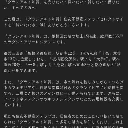
『グランアルト加賀』を売りたい・買いたい・貸したい・借りた
い すべての方へ
この度は、《グランアルト加賀》住友不動産ステップセレクトサイ
トをご覧いただき、誠にありがとうございます。
『グランアルト加賀』は、板橋区に建つ地上15階建、総戸数355戸
のラグジュアリーレジデンスです。
都営三田線「板橋区役所前」駅徒歩12分、JR埼京線「十条」駅徒
歩13分に位置しており、「板橋区役所前」駅より「大手町」駅へ
直通20分、「十条」駅より「池袋」駅へ直通8分と都心直結の2路
線が利用できます。
また、『グランアルト加賀』は、水の流れを愉しみながらくつろげ
るカフェテリアや、自動演奏機能付きのグランドピアノが旋律を奏
でる、二層吹き抜けのメインロビーが備えられています。さらに、
フィットネススタジオやキッチンスタジオなどの共用施設も充実し
ています。
私たち住友不動産ステップは、居住者のためにこだわり抜いて建て
られた『グランアルト加賀』の多彩な魅力を熟知しており、これま
でも多くのお客様へご紹介をしてまいりました。住友不動産グルー