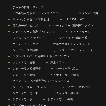
すみふの仲介 ステップ
住友不動産分譲マンションライブラリー
マンション売却
マンションを貸す・賃貸管理
HARUMI FLAG
目白ガーデンヒルズ
シティタワーズ豊洲ザ・ツイン
シティタワーズ豊洲ザ・シンボル
ドゥ・トゥール
ワールドシティタワーズ
シティタワー麻布十番
グランドミレーニア
大崎ウエストシティタワーズ
シティテラス東陽町
サザンスカイタワーレジデンス
グランドヒルズ三軒茶屋ヒルトップガーデン
シティタワー有明
東京テラス
シティテラス板橋蓮根
シティテラス目白
シティタワー高輪
ベイサイドタワー晴海
パークスクエア相模大野タワー＆レジデンス
シティテラス八千代緑が丘
シティタワー武蔵小杉
シティタワー梅田東
シティタワー銀座東
シティタワー蕨
シティタワー大井町
品川イーストシティタワー