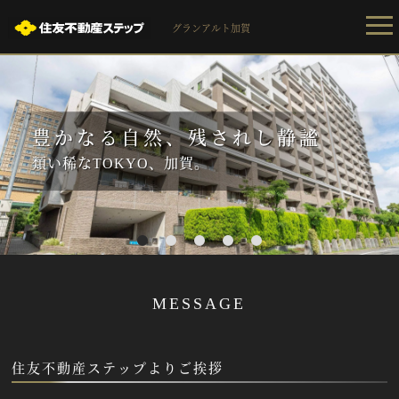
グランアルト加賀
豊かなる自然、残されし静謐
類い稀なTOKYO、加賀。
1
2
3
4
5
MESSAGE
住友不動産ステップよりご挨拶