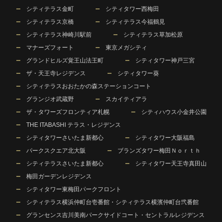
シティテラス金町
シティタワー西梅田
シティテラス京橋
シティテラス今福鶴見
シティテラス神崎川駅前
シティテラス草加松原
マナーズフォート
東京メガシティ
グランドヒルズ覚王山法王町
シティタワー神戸三宮
ザ・天王寺レジデンス
シティタワー葵
シティテラスおおたかの森ステーションコート
グランジオ武蔵野
スカイティアラ
ザ・タワーズフロンティア札幌
シティハウス小金井公園
THE ITABASHI テラス・レジデンス
シティタワーさいたま新都心
シティタワー大阪福島
パークスクエア北大阪
ブランズタワー梅田Ｎｏｒｔｈ
シティテラスさいたま新都心
シティタワー天王寺真田山
梅田ガーデンレジデンス
シティタワー東梅田パークフロント
シティテラス横浜仲町台壱番館・シティテラス横濱仲町台弐番館
グランセンス吉川美南パークサイドコート・セントラルレジデンス